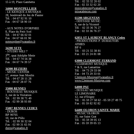
Tél. : 02 33 32 20 02
15 à 19, Place Gambetta
Fax : 02 33 32 02 20
musicalencon@wanadoo.fr
34000 MONTPELLIER
misacalencon.com
- LE KIOSQUE A MUSIQUE
28, boulevard du Jeu de Paume
61200 ARGENTAN
Tél. : 04 67 92 91 10
- ODYSSEE MUSIC
Fax : 04 67 58 90 19
8, rue de la Vicomté
Tél. : 02 33 36 76 27
- AUX NOTES D’ORPHEE
Fax : 02 33 36 76 27
8, Place du Petit Scel
Tél. : 04 67 66 02 01
62051 ST LAURENT BLANGY Cedex
Fax : 04 67 66 01 90
- PRODUCTIONS P. DUHAUTOIS
notesorphee@wanadoo.fr
ATHIES
BP 6
34200 SETE
Tél. : 03 21 55 38 81
- STUDIO MILI 7
Fax : 03 21 24 81 08
bis
3
, quai Adolphe Merie
Tél. : 04 67 74 56 38
63000 CLERMONT FERRAND
Fax : 04 67 74 39 57
- CLERMONT MUSIQUE
7 & 9, rue Lamartine
34300 BEZIERS
Tél. : 04 73 29 33 00
- MUSIC CENTER
Fax : 04 73 29 33 01
17, avenue Jean Moulin
Clermont-Musique@wanadoo.fr
Tél. : 04 67 28 11 28
www.Clermont-Musique.com
Fax : 04 67 28 07 76
64000 PAU
35000 RENNES
- DUSSAU MUSIQUE
- ROUSSEAU MUSIQUE
LE LIMONAIRE
3, rue de la Visitation
12, rue d’Etigny
Tél. : 02 99 38 71 49
Tél. : 05 59 27 58 62 - 05 59 27 49 75
Fax : 02 99 38 93 89
Fax : 05 59 82 92 82
35007 RENNES CEDEX
64400 OLORON SAINTE MARIE
- DUROS
- MUSIC’OLORON
BP 90705
35, rue Saint Grat
10, rue de Plélo
Tél. : 05 59 39 05 13
Tél. : 02 99 30 32 04
Fax : 05 59 39 05 13
Fax : 02 99 31 65 91
duros@wanadoo.fr