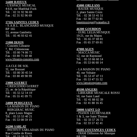
14400 BAYEUX
- L’ESPACE MUSICAL
45000 ORLEANS
4-6-8, rue Maréchal Foch
- BAUER MUSIQUE
Tél. : 02 31 92 96 69
2, place Sainte Croix
Fax : 02 31 92 96 69
Tél. : 02 38 53 41 51
Fax : 02 38 77 02 81
17116 SAINTES CEDEX
bauermusique@wanadoo.fr
- S.A.R.L. BLANCHARD MUSIQUE
BP 165
46300 GOURDON
13, avenue Gambetta
- EURL LELIA MUSIQUE
Tél. : 05 46 93 62 41
19-21, rue du Majou
Tél. : 05 65 37 69 81
21000 DIJON
Fax : 05 65 37 69 81
- Concerto Librairie
7, Bd. Clémenceau
47000 AGEN
Tél. : 03 80 74 86 72
- MACCA MUSIC
Fax : 03 80 71 69 48
12, rue de Raymond
www.librairie-concerto.com
Tél. : 05 53 66 60 14
Fax : 05 53 66 60 14
-LA CLE DE SOL
31, rue Bossuet
- LA MAISON DU PIANO
Tél. : 03 80 30 45 54
40, rue Voltaire
Fax : 03 80 49 98 99
Tél. : 05 53 47 47 11
Fax : 05 53 47 55 32
23000 GUERET
www.lamaisonpiano.com
- CRESCENDO GUERET
25, av. de la République
49100 ANGERS
Tél. : 05 55 52 14 19
- LIBRAIRIE MUSICALE ROSSI
Fax : 05 55 41 09 71
50, rue Saint Laud
Tél. : 02 41 88 02 39
24000 PERIGUEUX
Fax : 02 41 88 16 45
- LA MAISON DU PIANO
BERGERAC MUSIC
50000 SAINT LO
8, place Louis Magne
- PIANOS LECHEVALIER
Tél. : 05 53 53 40 21
1 & 3, rue Saint Thomas
Fax : 05 53 08 59 19
Tél. : 02 33 57 26 72
Fax : 02 33 57 42 41
24200 SARLAT
- INSTITUT SARLADAIS DU PIANO
50205 COUTANCES CEDEX
Rue Combe de Rieux
- DIAM Diffusion Art Musique
Tél. : 05 53 59 33 75
BP 539