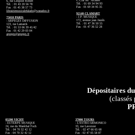
C.Cial les “Arcades”
6, rue Léopold Robert
Tél. : 01 69 34 94 93
Tél. : 01 43 20 56 78
Fax : 01 69 34 95 35
Fax : 01 45 38 57 73
librairiemusicalefalado@wanadoo.fr
92140 CLAMART
- J.P. MUSIQUE
75018 PARIS
172, avenue jean Jaurès
- ARPEGES DIFFUSION
Tél. : 01 47 36 50 55
123, rue Lamarck
Fax : 01 47 36 52 28
Tél. : 01 53 06 39 41/42
Fax : 01 42 29 03 04
arpeges@arpeges.fr
Dépositaires du
(classés
P
03200 VICHY
37000 TOURS
- EUTERPE MUSIQUE
- L'ESTRO ARMONICO
24, rue du Maréchal Foch
33, rue Lavoisier
Tél. : 04 70 32 42 12
Tél. : 02 47 66 65 68
Fax : 04 70 32 42 12
Fax : 02 47 05 58 87