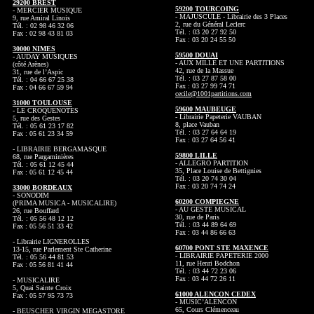
29200 BREST
59200 TOURCOING
- MERCIER MUSIQUE
- MAJUSCULE - Librairie des 3 Places
9, rue Amiral Linois
2, rue du Général Leclerc
Tél. : 02 98 46 32 06
Tél. : 03 20 27 92 50
Fax : 02 98 43 81 03
Fax : 03 20 24 55 50
30000 NIMES
59500 DOUAI
- AUDAY MUSIQUES
- AUX MILLE ET UNE PARTITIONS
(côté Arènes)
42, rue de la Massue
31, rue de l’Aspic
Tél. : 03 27 87 58 00
Tél. : 04 66 67 25 38
Fax : 03 27 99 74 71
Fax : 04 66 67 59 94
cecile@1001partitions.com
31000 TOULOUSE
59600 MAUBEUGE
- LE CROQUENOTES
- Librairie Papeterie VAUBAN
5, rue des Gestes
8, place Vauban
Tél. : 05 61 23 17 82
Tél. : 03 27 64 64 19
Fax : 05 61 23 34 59
Fax : 03 27 64 56 41
- LIBRAIRIE BERGAMASQUE
59800 LILLE
68, rue Pargaminières
- ALLEGRO PARTITION
Tél. : 05 61 12 45 44
35, Place Louise de Bettignies
Fax : 05 61 12 45 44
Tél. : 03 20 74 30 04
Fax : 03 20 74 74 24
33000 BORDEAUX
- SONODIM
60200 COMPIEGNE
(PRIMA MUSICA - MUSICALIRE)
- AU GESTE MUSICAL
26, rue Bouffard
30, rue de Paris
Tél. : 05 56 48 12 12
Tél. : 03 44 89 64 69
Fax : 05 56 51 33 42
Fax : 03 44 86 66 63
- Librairie LIGNEROLLES
60700 PONT STE MAXENCE
13-15, rue Parlement Ste Catherine
- LIBRAIRIE PAPETERIE 2000
Tél. : 05 56 44 81 53
11, rue Henri Bodchon
Fax : 05 56 81 41 44
Tél. : 03 44 72 23 06
Fax : 03 44 72 26 11
- MUSICALIRE
5, Quai Sainte Croix
61000 ALENCON CEDEX
Fax : 05 57 95 73 73
- MUSIC’ALENCON
65, Cours Clémenceau
- BEUSCHER VIRGIN MEGASTORE