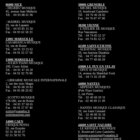
06000 NICE
38000 GRENOBLE
- DELRIEU MUSIQUE
- MICHEL MUSIQUE
45, avenue Jean Médecin
19, boulevard Gambetta
Tél. : 04 93 88 61 96
Tél. : 04 76 46 28 82
Fax : 04 76 87 47 06
- MADREL MUSIQUE
29, rue de Lepante
38200 VIENNE
Tél. : 04 93 85 15 50
- L’ATELIER DE MUSIQUE
Fax : 04 93 62 58 33
Rue Vaucanson
Tél. : 04 74 85 52 37
13001 MARSEILLE
Fax : 04 74 85 52 37
CASABIANCA MUSIQUE
34, rue de Rome
42100 SAINT-ETIENNE
Tél. : 04 91 33 23 62
- ALBAYNAC MUSIQUE
Fax : 04 91 55 57 58
29, rue Antoine Durafour
Tél. : 04 77 49 60 50
13006 MARSEILLE
Fax : 04 77 49 60 59
- JULIEN PIANO MUSIQUE
100, Cours Julien
43000 LE PUY EN VELAY
Tél. : 04 91 47 20 20
- OPUS 43 MUSIQUE
Fax : 04 91 92 70 98
14, avenue du Maréchal Foch
Tél. : 04 71 02 29 89
- LIBRAIRIE MUSICALE INTERNATIONALE
2, rue des trois Mages
44000 NANTES
Tél. : 04 95 08 20 82
- ARPEGES MUSIQUES
Fax : 04 95 08 20 82
(Près Place Graslin)
2, rue Piron
- SCOTTO MUSIQUE
Tél. : 02 40 69 59 31
178-180, rue de Rome
Fax : 02 40 69 11 49
Tél. : 04 91 37 58 65
Fax : 04 91 57 07 40
- NANTES MUSIQUE CLASSIQUE
scotto@wanadoo.fr
29, rue Saint Léonard
scottomusique.com
Tél. : 02 40 89 35 16
Fax : 02 51 88 90 65
14000 CAEN
CROQUE-NOTES
44600 SAINT NAZAIRE
33, rue Ecuyère
- LE KIOSQUE A MUSIQUE
02 31 38 85 37
6, Boulevard Leon Gambetta
02 31 38 92 76
kiosque-a-musique@wanadoo.fr
http://au.kiosque.a.musique.free.fr