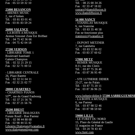
Fax : 05 53 59 32 10
Tél. : 08 25 00 34 26
Fax : 02 33 47 18 82
25000 BESANCON
contact@diamdiffusion.fr
- ARENES MUSIC
www.diamdiffusion.fr
2, rue d’Arènes
Tél. : 03 81 83 01 41
54 000 NANCY
Fax : 03 81 83 59 24
- STANISLAS MUSIQUE
6, rue Stanislas
26000 VALENCE
Tél. : 03 83 35 48 58
- LA BOITE A MUSIQUE
Fax ne fonctionne plus
Avenue Simonet Zone Est Briffaut
stanmusic@wanadoo.fr
Tél. : 04 75 42 36 66
Fax : 04 75 42 04 18
- DUPONT METZNER
7, rue Gambetta
27200 VERNON
Tél. : 03 83 32 86 02
- LIBRAIRIE TOME 1
Fax : 03 83 37 60 62
Boulevard Isambard
Galerie Champion
57000 METZ
Tél. : 02 32 21 29 15
- BEMER MUSIQUE
Fax : 02 32 71 00 51
8-11, rue des Clercs
Tél. : 03 87 75 26 40
- LIBRAIRIE CENTRALE
Fax : 03 87 36 95 49
26, Place Barette
Tél. : 02 32 51 04 11
- STE LUTHERIE DIDIER
Fax : 02 32 21 02 77
25-27, rue du Palais
Tél. : 03 87 75 20 11
28000 CHARTRES
Fax : 03 87 36 96 25
- CHARTRES PIANOS
ter
www.lutherie-didier.fr
57200 SARREGUEMIN
55
, rue du Grand Faubourg
- LA BOITE A MUSIQUE
Tél. : 02 37 21 56 76
6, rue Pasteur
Fax : 02 37 21 56 76
Tél. : 03 87 98 52 46
Fax : 03 87 98 59 60
29200 BREST
- LIBRAIRIE DIALOGUES
59000 LILLE
Forum Roull - Rue Pasteur
- LE FURET DU NORD
Tél. : 02 98 44 88 68
15, Place du Général de Gaulle
Fax : 02 98 44 55 42
11 magasins en France
Librairie.Dialogues@wanadoo.fr
Tél. : 03 20 78 43 43
www.dialoguesenligne.com
www.furet.com