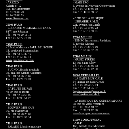
- AREZZO
- MAESTRO
Galerie n° 12
9, avenue du Nouveau Conservatoire
151, rue Montmartre
Tél. : 01 42 49 08 08
01 44 76 80 20
Fax : 01 40 40 99 62
01 44 76 80 15
www.di-arezzo.com
- CITE DE LA MUSIQUE
LIBRAIRIE R.M.N.
75003 PARIS
221, avenue Jean Jaurès
- LIBRAIRIE MUSICALE DE PARIS
Tél. : 01 53 19 90 23
bis
Fax : 01 53 19 90 24
68
, rue Réaumur
Tél. : 01 40 29 18 18
77000 MELUN
Fax : 01 42 72 77 80
- TEMPO Instruments Partitions
5, rue des Cloches
75004 PARIS
Tél. : 01 64 39 78 00
- Librairie Musicale PAUL BEUSCHER
Fax : 01 64 37 57 09
15, boulevard Beaumarchais
Tél. : 01 42 71 87 40
77100 MEAUX
Fax : 01 44 59 86 54
- MUSIC STUDIO
www.paul-beuscher.com
13, rue Saint Rémy
Tél. : 01 64 35 02 58
75006 PARIS
Fax : 01 64 35 02 60
- PUGNO Librairie musicale
19, quai des Grands Augustins
78000 VERSAILLES
Tél. : 01 43 26 14 80
- LA GAITE MUSICALE
Fax : 01 43 26 77 03
34, avenue de Saint Cloud
Tél. : 01 39 50 75 94
75008 PARIS
Fax : 01 39 51 75 67
- LA FLUTE DE PAN
lagaitemusicale@wanadoo.fr
49-59, rue de Rome
www.lagaitemusicale.fr
Tél. : 01 42 93 65 05
Fax : 01 42 93 51 47
- LA BOUTIQUE DU CONSERVATOIRE
38, rue du Vieux Versailles
75010 PARIS
Tél. : 01 39 51 91 97
- BOUVIER MUSIQUE
Fax : 01 30 21 67 98
16, rue d'Abbeville
www.boutiqueconservatoire.com
Tél. : 01 48 78 24 88
Fax : 01 48 78 32 94
91160 LONGJUMEAU
- A.R.P.
75014 PARIS
163, Grande Rue Mitterand
- FALADO Librairie musicale