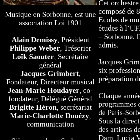
Cet orchestre
composé de 80
Musique en Sorbonne, est une
Ecoles de mus
association Loi 1901
études à l’UF
– Sorbonne. D
Alain Demissy
, Président
admis.
Philippe Weber
, Trésorier
Loïk Saouter
, Secrétaire
Jacques Grimb
général
six professio
Jacques Grimbert
,
préparation d
Fondateur, Directeur musical
Jean-Marie Houdayer
, co-
Chaque année 
fondateur, Délégué Général
programmes di
Brigitte Héron
, secrétariat
de Paris-Sorb
Marie-Charlotte Douézy
,
Sous la direc
communication
des artistes 
Dam, Lucia V