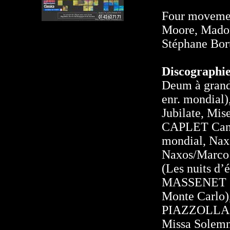
Four movemen
Moore, Madon
Stéphane Bort
Discographi
Deum à grand
enr. mondial
Jubilate, Mi
CAPLET Canta
mondial, Nax
Naxos/Marco 
(Les nuits d
MASSENET (M
Monte Carlo)
PIAZZOLLA, 
Missa Solem