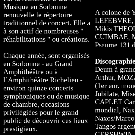
Musique en Sorbonne
A colone de 
renouvelle le répertoire
LEFEBVRE, L
traditionnel de concert. Elle a
Mikis THEOD
à son actif de nombreuses "
CUIMBAE, M
réhabilitations " ou créations.
Psaume 131 
Chaque année, sont organisés
Discographi
en Sorbonne - au Grand
Deum à grand
Amphithéâtre ou à
Arthur, MOZ
l’Amphithéâtre Richelieu -
(1er enr. mo
environ quinze concerts
Jubilate, Mi
symphoniques ou de musique
CAPLET Canta
de chambre, occasions
mondial, Nax
privilégiées pour le grand
Naxos/Marc
public de découvrir ces lieux
Tangos argen
prestigieux.
GERSHWIN So