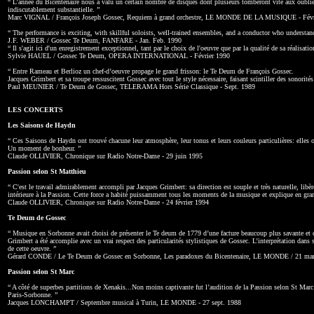
“ L’année du Bicentenaire nous a valu un certain nombre de disques dont plusieurs tomberont vite aux oubliettes
indiscutablement substantielle. ”
Marc VIGNAL / François Joseph Gossec, Requiem à grand orchestre, LE MONDE DE LA MUSIQUE - Févr
“ The performance is exciting, with skillful soloists, well-trained ensembles, and a conductor who underst
J.F. WEBER / Gossec Te Deum, FANFARE - Jan. Feb. 1990
“ Il s'agit ici d'un enregistrement exceptionnel, tant par le choix de l'oeuvre que par la qualité de sa réalisatio
Sylvie HAUEL / Gossec Te Deum, OPERA INTERNATIONAL - Février 1990
“ Entre Rameau et Berlioz un chef-d’oeuvre propage le grand frisson: le Te Deum de François Gossec.
Jacques Grimbert et sa troupe ressuscitent Gossec avec tout le style nécessaire, faisant scintiller des sonor
Paul MEUNIER / Te Deum de Gossec, TELERAMA Hors Série Classique - Sept. 1989
LES CONCERTS
Les Saisons de Haydn
“ Ces Saisons de Haydn ont trouvé chacune leur atmosphère, leur tonus et leurs couleurs particulières: elles o
Un moment de bonheur. ”
Claude OLLIVIER, Chronique sur Radio Notre-Dame - 29 juin 1995
Passion selon St Matthieu
“ C'est le travail admirablement accompli par Jacques Grimbert: sa direction est souple et très naturelle, libère
intérieure à la Passion. Cette force a habité puissamment tous les moments de la musique et explique en gran
Claude OLLIVIER, Chronique sur Radio Notre-Dame - 24 février 1994
Te Deum de Gossec
“ Musique en Sorbonne avait choisi de présenter le Te deum de 1779 d’une facture beaucoup plus savante et do
Grimbert a été accomplie avec un vrai respect des particularités stylistiques de Gossec. L’interprétation dan
de cette oeuvre. ”
Gérard CONDE / Le Te Deum de Gossec en Sorbonne, Les paradoxes du Bicentenaire, LE MONDE / 21 ma
Passion selon St Marc
“ A côté de superbes partitions de Xenakis...Non moins captivante fut l’audition de la Passion selon St Mar
Paris-Sorbonne. ”
Jacques LONCHAMPT / Septembre musical à Turin, LE MONDE - 27 sept. 1988