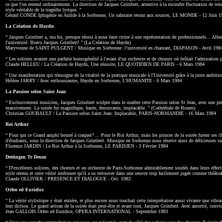
ce que l'on entend ordinairement. La direction de Jacques Grimbert, attentive à la moindre fluctuation de tempo 
style véritable de la tragédie lyrique. ”
Gérard CONDE Iphigénie en Aulide à la Sorbonne, Un salutaire retour aux sources, LE MONDE - 12 Juin 
La Création de Haydn
“ Jacques Grimbert a, ma foi, presque réussi à nous faire croire à une représentation de professionnels... Allez
l'université. Bravo Jacques Grimbert! ” (La Création de Haydn)
Maryvonne de SAINT PULGENT / Musique en Sorbonne: l’université en chantant, DIAPASON - Avril 198
“ Les solistes avaient une parfaite homogénéité à l'avant d'un orchestre et de choeurs où brûlait l'admiration p
Claude HELLEU / La Création de Haydn, Une réussite, LE QUOTIDIEN DE PARIS - 6 Mars 1984
“ Une manifestation qui témoigne de la vitalité de la pratique musicale à l'Université grâce à la juste ambiti
Hélène JARRY / Avec enthousiasme, Haydn en Sorbonne, L'HUMANITE - 6 Mars 1984
La Passion selon Saint Jean
“ Exclusivement musicien, Jacques Grimbert sculpte dans le marbre cette Passion selon St Jean, avec une pré
massivement. La soirée fut magnifique, haute, émouvante, implacable. ” (Cathédrale de Rouen)
Christian GOUBAULT / La Passion selon Saint Jean: Implacable, PARIS-NORMANDIE - 16 Mars 1984
Roi Arthur
“ Pour qui ce Grand amphi bourré à craquer? ... Pour le Roi Arthur, mais les princes de la soirée furent ses
d'étudiants, sous la direction de Jacques Grimbert. Musique en Sorbonne nous réserve ainsi de délicieuses sur
Florence JARDIN / Le Roi Arthur à la Sorbonne, LE PARISIEN - 3 Février 1984
Dettingen Te Deum
“ D'excellents solistes, des choeurs et un orchestre de Paris-Sorbonne admirablement soudés dans leurs effecti
style retenu et cette vérité intérieure qu'il a su retrouver dans une oeuvre trop facilement jugée comme théât
Claude OLLIVIER / PRESENCE ET DIALOGUE - Oct. 1983
Orfeo ed Euridice
“ La vérité stylistique y était entière, et plus encore nous touchait cette interprétation aussi vivante que vi
leur diction. Le grand artisan de la soirée était peut-être et avant tout, Jacques Grimbert. Avec autorité, conv
Jean GALLOIS Orfeo ed Euridice, OPERA INTERNATIONAL - Septembre 1983