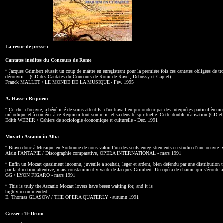
La revue de presse :
Cantates inédites du Concours de Rome
“ Jacques Grimbert réussit un coup de maître en enregistrant pour la première fois ces cantates obligées de tr
découvrir. ” (CD des Cantates du Concours de Rome de Ravel, Debussy et Caplet)
Franck MALLET / LE MONDE DE LA MUSIQUE - Fév. 1995
A. Hasse : Requiem
“ Ce chef d'oeuvre, a bénéficié de soins attentifs, d'un travail en profondeur par des interprètes particulièrem
mélodique et à conférer à ce Requiem tout son relief et sa densité spirituelle. Cette double réalisation (CD et
Edith WEBER / Cahiers de sociologie économique et culturelle - Déc. 1991
Mozart : Ascanio in Alba
“ Bravo donc à Musique en Sorbonne de nous valoir l’un des seuls enregistrements en studio d’une oeuvre ly
Alain FANTAPIE / Discographie comparative, OPERA INTERNATIONAL - mars 1991
“ Enfin un Mozart quasiment inconnu, juvénile à souhait, léger et ardent, bien défendu par une distribution 
par la direction attentive, mais constamment vivante de Jacques Grimbert. Un opéra de charme qui s'écoute a
GG / LYON FIGARO - mars 1991
“ This is truly the Ascanio Mozart lovers have beeen waiting for, and it is
highly recommended. ”
E. Thomas GLASOW / THE OPERA QUATERLY - autumn 1991
Gossec : Te Deum