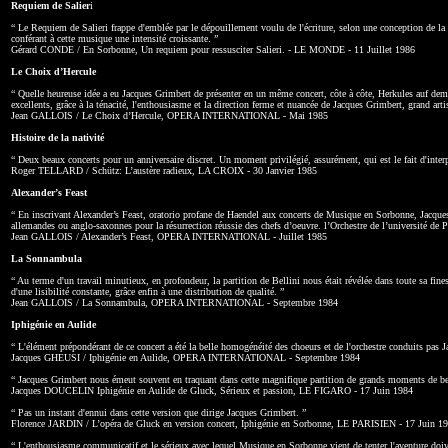
Requiem de Salier
i
“ Le Requiem de Salieri frappe d'emblée par le dépouillement voulu de l'écriture, selon une conception de la mu
conférant à cette musique une intensité croissante. ”
Gérard CONDE / En Sorbonne, Un requiem pour ressusciter Salieri. - LE MONDE - 11 Juillet 1986
Le Choix d’Hercule
“ Quelle heureuse idée a eu Jacques Grimbert de présenter en un même concert, côte à côte, Herkules auf d
excellents, grâce à la ténacité, l'enthousiasme et la direction ferme et nuancée de Jacques Grimbert, grand arti
Jean GALLOIS / Le Choix d’Hercule, OPERA INTERNATIONAL - Mai 1985
Histoire de la nativité
“ Deux beaux concerts pour un anniversaire discret. Un moment privilégié, assurément, qui est le fait d'interpr
Roger TELLARD / Schütz: L’austère radieux, LA CROIX - 30 Janvier 1985
Alexander’s Feast
“ En inscrivant Alexander’s Feast, oratorio profane de Haendel aux concerts de Musique en Sorbonne, Jacques 
allemandes ou anglo-saxonnes pour la résurrection réussie des chefs d’oeuvre. l’Orchestre de l’université de P
Jean GALLOIS / Alexander’s Feast, OPERA INTERNATIONAL - Juillet 1985
La Sonnambula
“ Au terme d'un travail minutieux, en profondeur, la partition de Bellini nous était révélée dans toute sa fin
d'une lisibilité constante, grâce enfin à une distribution de qualité. ”
Jean GALLOIS / La Sonnambula, OPERA INTERNATIONAL - Septembre 1984
Iphigénie en Aulide
“ L'élément prépondérant de ce concert a été la belle homogénéité des choeurs et de l'orchestre conduits pas Ja
Jacques GHEUSI / Iphigénie en Aulide, OPERA INTERNATIONAL - Septembre 1984
“ Jacques Grimbert nous émeut souvent en traquant dans cette magnifique partition de grands moments de beauté
Jacques DOUCELIN Iphigénie en Aulide de Gluck, Sérieux et passion, LE FIGARO - 17 Juin 1984
“ Pas un instant d'ennui dans cette version que dirige Jacques Grimbert. ”
Florence JARDIN / L’opéra de Gluck en version concert, Iphigénie en Sorbonne, LE PARISIEN - 17 Juin 1
“ L'enthousiasme communicatif et le sérieux avec lequel Musique en Sorbonne vient de tenter l'aventure doivent