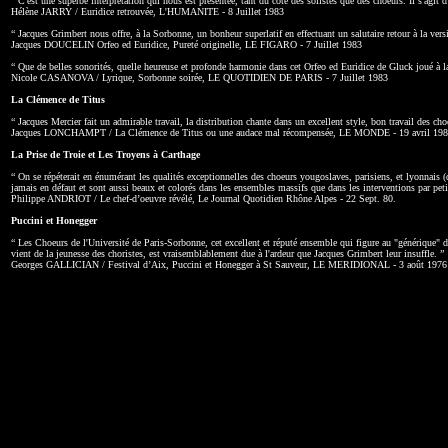
“ C'est une superbe interprétation qui nous est présentée, tant du côté des solistes que des choeurs. Il s'agi
Hélène JARRY / Euridice retrouvée, L'HUMANITE - 8 Juillet 1983
“ Jacques Grimbert nous offre, à la Sorbonne, un bonheur superlatif en effectuant un salutaire retour à la vers
Jacques DOUCELIN Orfeo ed Euridice, Pureté originelle, LE FIGARO - 7 Juillet 1983
“ Que de belles sonorités, quelle heureuse et profonde harmonie dans cet Orfeo ed Euridice de Gluck joué à la
Nicole CASANOVA / Lyrique, Sorbonne soirée, LE QUOTIDIEN DE PARIS - 7 Juillet 1983
La Clémence de Titus
“ Jacques Mercier fait un admirable travail, la distribution chante dans un excellent style, bon travail des cho
Jacques LONCHAMPT / La Clémence de Titus ou une audace mal récompensée, LE MONDE - 19 avril 19
La Prise de Troie et Les Troyens à Carthage
“ On se répéterait en énumérant les qualités exceptionnelles des choeurs yougoslaves, parisiens, et lyonnais 
jamais en défaut et sont aussi beaux et colorés dans les ensembles massifs que dans les interventions par peti
Philippe ANDRIOT / Le chef-d’oeuvre révélé, Le Journal Quotidien Rhône Alpes - 22 Sept. 80.
Puccini et Honegger
“ Les Choeurs de l'Université de Paris-Sorbonne, cet excellent et réputé ensemble qui figure au "générique" de 
vient de la jeunesse des choristes, est vraisemblablement due à l'ardeur que Jacques Grimbert leur insuffle. ”
Georges GALLICIAN / Festival d’Aix, Puccini et Honegger à St Sauveur, LE MERIDIONAL - 3 août 1976