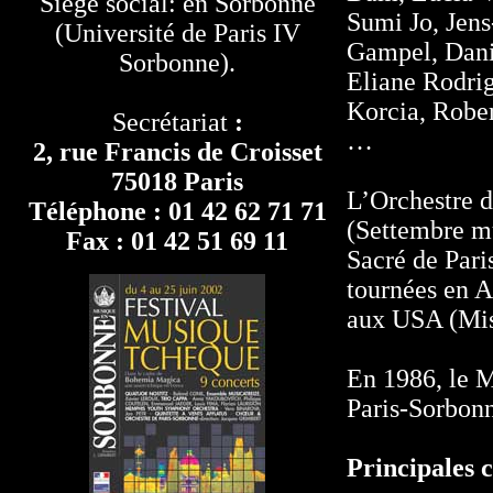
Siège social: en Sorbonne
Sumi Jo, Jens
(Université de Paris IV
Gampel, Danie
Sorbonne).
Eliane Rodrig
Korcia, Rober
Secrétariat
:
…
2, rue Francis de Croisset
75018 Paris
L’Orchestre d
Téléphone : 01 42 62 71 71
(Settembre mu
Fax : 01 42 51 69 11
Sacré de Paris
tournées en A
aux USA (Miss
En 1986, le M
Paris-Sorbonn
Principales 